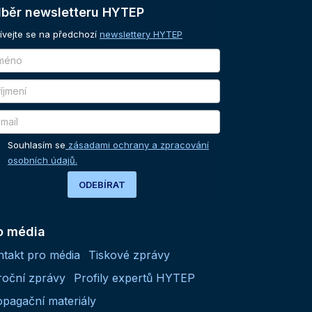
běr
newsletteru
HYTEP
ívejte se na předchozí
newslettery HYTEP
Souhlasím se
zásadami ochrany a zpracování
osobních údajů.
ODEBÍRAT
o média
ntakt pro média
Tiskové zprávy
roční zprávy
Profily expertů HYTEP
opagační materiály