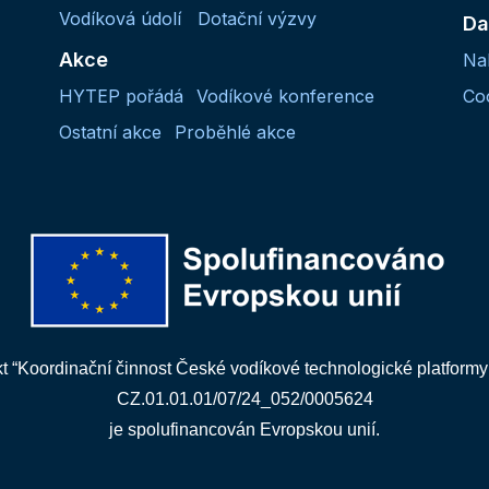
Vodíková údolí
Dotační výzvy
Da
Akce
Na
HYTEP pořádá
Vodíkové konference
Co
Ostatní akce
Proběhlé akce
kt “Koordinační činnost České vodíkové technologické platformy
CZ.01.01.01/07/24_052/0005624
je spolufinancován Evropskou unií.