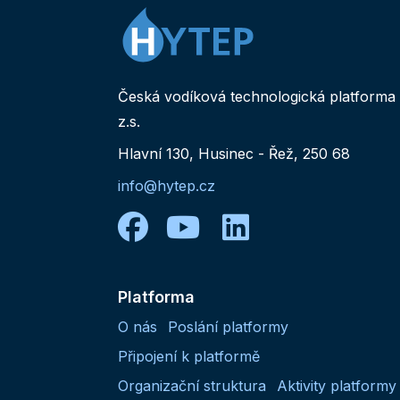
Česká vodíková technologická platforma
z.s.
Hlavní 130, Husinec - Řež, 250 68
info@hytep.cz
facebook
youtube
linkedin
Platforma
O nás
Poslání platformy
Připojení k platformě
Organizační struktura
Aktivity platformy