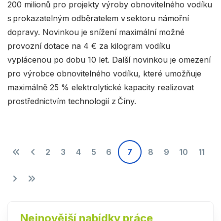
200 milionů pro projekty výroby obnovitelného vodíku
s prokazatelným odběratelem v sektoru námořní
dopravy. Novinkou je snížení maximální možné
provozní dotace na 4 € za kilogram vodíku
vyplácenou po dobu 10 let. Další novinkou je omezení
pro výrobce obnovitelného vodíku, které umožňuje
maximálně 25 % elektrolytické kapacity realizovat
prostřednictvím technologií z Číny.
2
3
4
5
6
7
8
9
10
11
Nejnovější nabídky práce