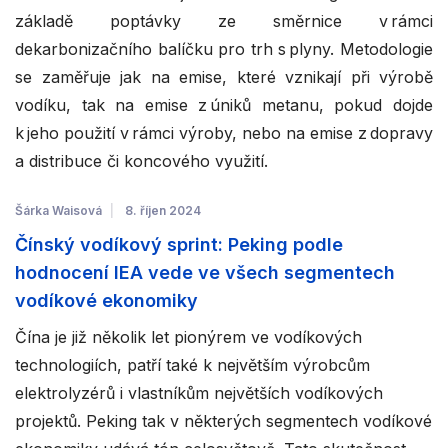
základě poptávky ze směrnice v rámci
dekarbonizačního balíčku pro trh s plyny. Metodologie
se zaměřuje jak na emise, které vznikají při výrobě
vodíku, tak na emise z úniků metanu, pokud dojde
k jeho použití v rámci výroby, nebo na emise z dopravy
a distribuce či koncového využití.
Šárka Waisová
8. říjen 2024
Čínský vodíkový sprint: Peking podle
hodnocení IEA vede ve všech segmentech
vodíkové ekonomiky
Čína je již několik let pionýrem ve vodíkových
technologiích, patří také k největším výrobcům
elektrolyzérů i vlastníkům největších vodíkových
projektů. Peking tak v některých segmentech vodíkové