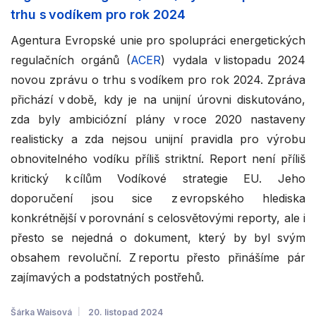
trhu s vodíkem pro rok 2024
Agentura Evropské unie pro spolupráci energetických
regulačních orgánů (
ACER
) vydala v listopadu 2024
novou zprávu o trhu s vodíkem pro rok 2024. Zpráva
přichází v době, kdy je na unijní úrovni diskutováno,
zda byly ambiciózní plány v roce 2020 nastaveny
realisticky a zda nejsou unijní pravidla pro výrobu
obnovitelného vodíku příliš striktní. Report není příliš
kritický k cílům Vodíkové strategie EU. Jeho
doporučení jsou sice z evropského hlediska
konkrétnější v porovnání s celosvětovými reporty, ale i
přesto se nejedná o dokument, který by byl svým
obsahem revoluční. Z reportu přesto přinášíme pár
zajímavých a podstatných postřehů.
Šárka Waisová
20. listopad 2024