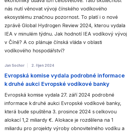
ekonomiky udává tón celosvětově. Tato skutečnost
nás nutí věnovat vývoji čínského vodíkového
ekosystému značnou pozornost. To platí i o nové
zprávě Global Hydrogen Review 2024, kterou vydala
IEA v minulém týdnu. Jak hodnotí IEA vodíkový vývoj
v Číně? A co plánuje čínská vláda v oblasti
vodíkového hospodářství?
Jan Sochor
2. říjen 2024
Evropská komise vydala podrobné informace
k druhé aukci Evropské vodíkové banky
Evropská komise vydala 27. září 2024 podrobné
informace k druhé aukci Evropské vodíkové banky,
která bude spuštěna 3. prosince 2024 s celkovou
alokací 1,2 miliardy €. Alokace je rozdělena na 1
miliardu pro projekty výroby obnovitelného vodíku a