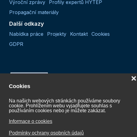
Výroční zprávy
Profily expertů HYTEP
Propagační materiály
Další odkazy
Nabídka práce
Projekty
Kontakt
Cookies
GDPR
❌
Cookies
Na našich webových stránkách používáme soubory
cookie. Prohlížením webu vyjadřujete souhlas s
Projekt “Koordinační činnost České vodíkové
používáním cookies nebo je můžete zakázat.
technologické platformy 2027“
Informace o cookies
CZ.01.01.01/07/24_052/0005624
Podmínky ochrany osobních údajů
je spolufinancován Evropskou unií.